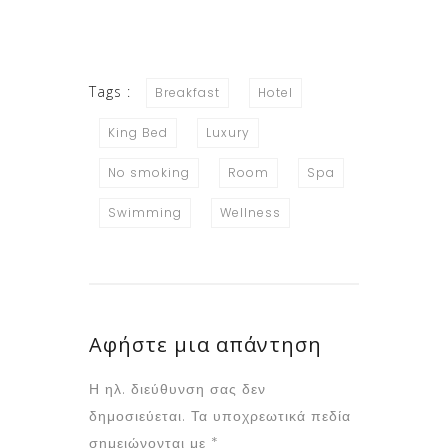
Tags :
Breakfast
Hotel
King Bed
Luxury
No smoking
Room
Spa
Swimming
Wellness
Αφήστε μια απάντηση
Η ηλ. διεύθυνση σας δεν
δημοσιεύεται.
Τα υποχρεωτικά πεδία
σημειώνονται με
*