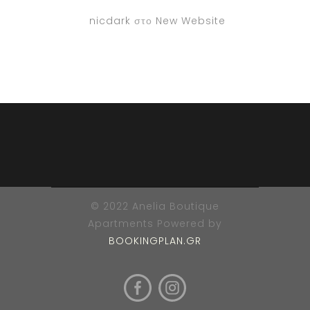
nicdark
στο
New Website
© 2022 Anelia Boutique
Apartments Powered by
BOOKINGPLAN.GR