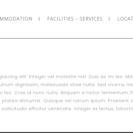
OMMODATION
FACILITIES – SERVICES
LOCA
scing elit. Integer vel molestie nisl. Duis ac mi leo. M
trum dignissim, malesuada vitae nulla. Sed viverra, nisl 
 leo. Cras id nunc nulla. Aliquam a tortor fermentum, fin
platea dictumst. Quisque vel rutrum ipsum. Praesent a
ollicitudin efficitur venenatis. Integer ex lectus, lobor