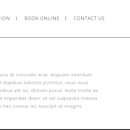
TION
BOOK ONLINE
CONTACT US
auris at convallis erat. Aliquam interdum
dapibus lobortis porttitor, risus risus
ibus elit ac, dictum purus. Nulla mollis ex
t imperdiet diam. Ut vel vulputate massa.
tis nec cursus ac, suscipit ut magna.